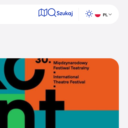
Szukaj
PL
e
Wyszukaj