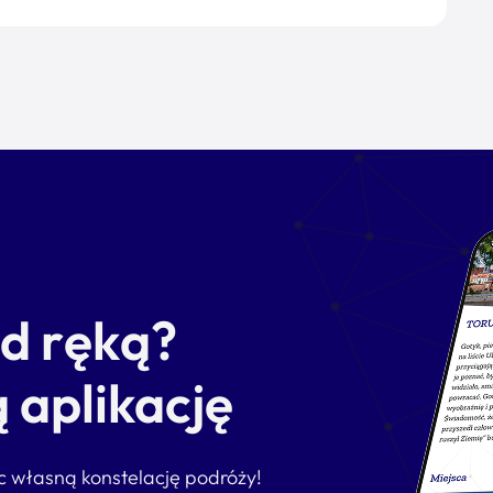
od ręką?
 aplikację
ąc własną konstelację podróży!