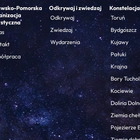
awsko-Pomorska
Odkrywaj i zwiedzaj
Konstelacja
anizacja
Odkrywaj
Toruń
ystyczna
Zwiedzaj
Bydgoszcz
as
Wydarzenia
Kujawy
takt
Pałuki
ółpraca
Krajna
Bory Tuchol
Kociewie
Dolina Doln
Ziemia che
Pojezierze 
Ziemia dob