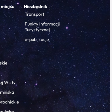
 miejsc
Niezbędnik
Transport
Punkty Informacji
Turystycznej
e-publikacje
skie
ej Wisły
łmińska
Brodnickie
rzyńska