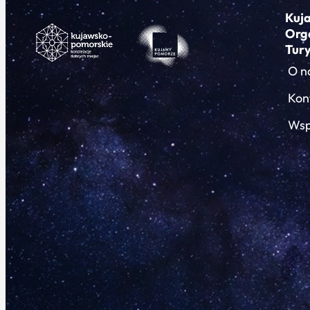
Kuj
Org
Tur
O n
Kon
Wsp