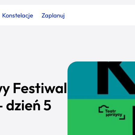
Konstelacje
Zaplanuj
Znajdź atrakcję
Znajdź artykuł
Znajdź wydarzeni
Miasto
Kategoria
y Festiwal
 dzień 5