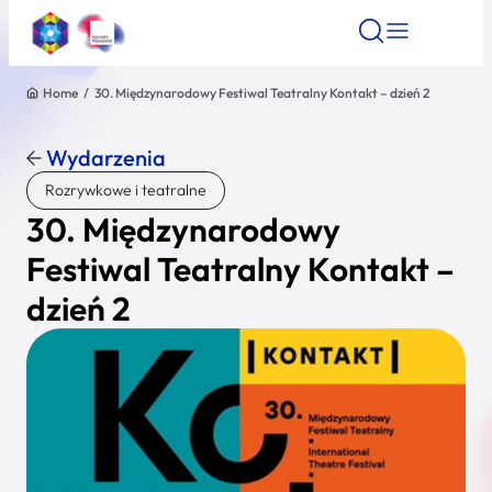
Home
/
30. Międzynarodowy Festiwal Teatralny Kontakt – dzień 2
Znajdź atrakcję
Znajdź artykuł
Znajdź wydarze
Znajdź atrakcję
Wydarzenia
Nazwa atrakcji
Rozrywkowe i teatralne
30. Międzynarodowy
Miasto
Festiwal Teatralny Kontakt –
dzień 2
Kategoria
Wyszukaj