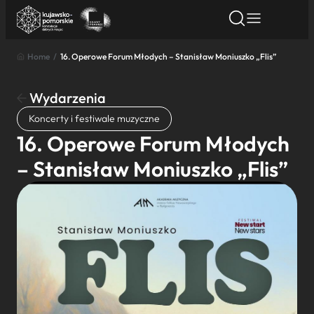
Home
/
16. Operowe Forum Młodych – Stanisław Moniuszko „Flis”
Znajdź atrakcję
Znajdź artykuł
Znajdź wydarze
Znajdź atrakcję
Wydarzenia
Nazwa atrakcji
Koncerty i festiwale muzyczne
16. Operowe Forum Młodych
Miasto
– Stanisław Moniuszko „Flis”
Kategoria
Wyszukaj