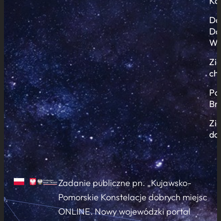
Ko
Do
Do
Wi
Zi
ch
Po
Br
Zi
do
Zadanie publiczne pn. „Kujawsko-
Pomorskie Konstelacje dobrych miejsc
ONLINE. Nowy wojewódzki portal