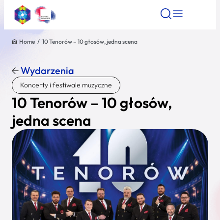
Home
/
10 Tenorów – 10 głosów, jedna scena
Znajdź atrakcję
Znajdź artykuł
Znajdź wydarze
Znajdź atrakcję
Wydarzenia
Nazwa atrakcji
Koncerty i festiwale muzyczne
10 Tenorów – 10 głosów,
Miasto
jedna scena
Kategoria
Wyszukaj