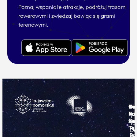
Poznaj wspaniałe atrakcje, podróżuj trasami
rowerowymi i zwiedzaj bawiąc się grami
terenowymi.
Ku
Od
Kon
Ni
Po
i
mie
Tr
Or
zwi
To
Tur
Pu
Od
By
In