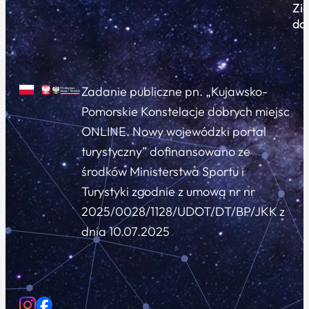
Zi
do
Zadanie publiczne pn. „Kujawsko-
Pomorskie Konstelacje dobrych miejsc
ONLINE. Nowy wojewódzki portal
turystyczny” dofinansowano ze
środków Ministerstwa Sportu i
Turystyki zgodnie z umową nr nr
2025/0028/1128/UDOT/DT/BP/JKK z
dnia 10.07.2025