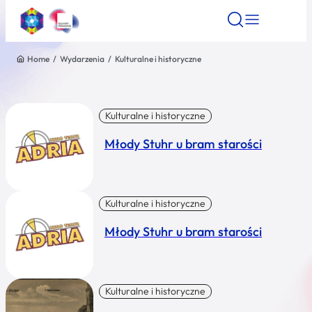
Home
/
Wydarzenia
/
Kulturalne i historyczne
Znajdź atrakcję
Znajdź artykuł
Znajdź wydarze
Znajdź atrakcję
Nazwa atrakcji
Kulturalne i historyczne
Młody Stuhr u bram starości
Miasto
Kategoria
Kulturalne i historyczne
Młody Stuhr u bram starości
Wyszukaj
Kulturalne i historyczne