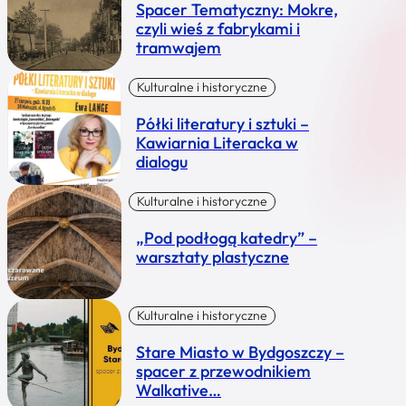
Spacer Tematyczny: Mokre,
czyli wieś z fabrykami i
tramwajem
Kulturalne i historyczne
Półki literatury i sztuki –
Kawiarnia Literacka w
dialogu
Kulturalne i historyczne
„Pod podłogą katedry” –
warsztaty plastyczne
Kulturalne i historyczne
Stare Miasto w Bydgoszczy –
spacer z przewodnikiem
Walkative…