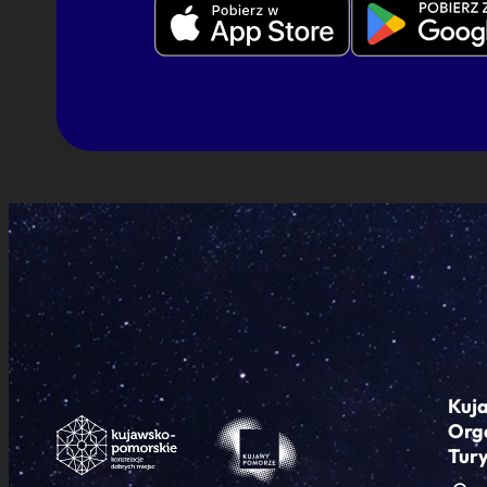
Kuj
Org
Tur