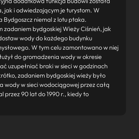
cyjna dodatkowa funkcja budowli została
 jak i odwiedzającym je turystom. W
 Bydgoszcz niemal z lotu ptaka.
 zadaniem bydgoskiej Wieży Ciśnień, jak
e dostaw wody do każdego budynku
zemysłowego. W tym celu zamontowano w niej
służył do gromadzenia wody w okresie
ć uzupełniać braki w sieci w godzinach
rótko, zadaniem bydgoskiej wieży było
ia wody w sieci wodociągowej przez całą
 przez 90 lat do 1990 r., kiedy to