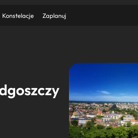
Konstelacje
Zaplanuj
Znajdź atrakcję
Znajdź artykuł
Znajdź wydarzeni
Miasto
Kategoria
ydgoszczy