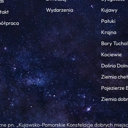
as
Wydarzenia
Kujawy
takt
Pałuki
ółpraca
Krajna
Bory Tuchol
Kociewie
Dolina Doln
Ziemia che
Pojezierze 
Ziemia dob
zne pn. „Kujawsko-Pomorskie Konstelacje dobrych miejs