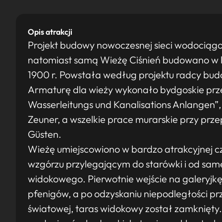
Opis atrakcji
Projekt budowy nowoczesnej sieci wodociągow
natomiast samą Wieżę Ciśnień budowano w l
1900 r. Powstała według projektu radcy bud
Armaturę dla wieży wykonało bydgoskie prze
Wasserleitungs und Kanalisations Anlangen”,
Zeuner, a wszelkie prace murarskie przy prz
Güsten.
Wieżę umiejscowiono w bardzo atrakcyjnej c
wzgórzu przylegającym do starówki i od sam
widokowego. Pierwotnie wejście na galeryjk
pfenigów, a po odzyskaniu niepodległości prz
światowej, taras widokowy został zamknięty.