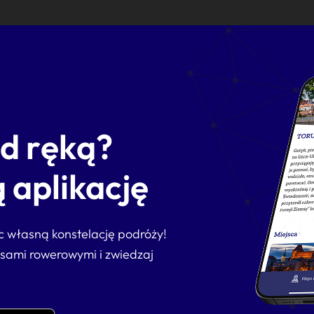
od ręką?
 aplikację
ąc własną konstelację podróży!
asami rowerowymi i zwiedzaj