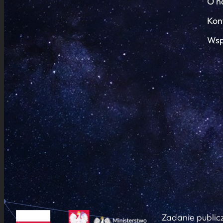
O n
Kon
Wsp
Zadanie public