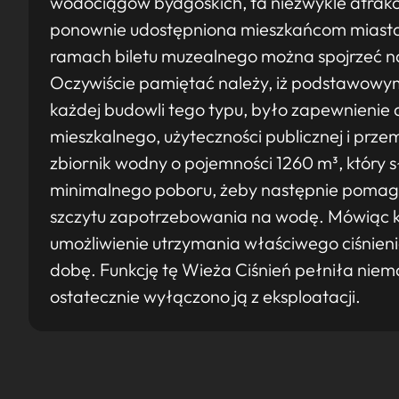
wodociągów bydgoskich, ta niezwykle atrak
ponownie udostępniona mieszkańcom miasta,
ramach biletu muzealnego można spojrzeć na
Oczywiście pamiętać należy, iż podstawowym
każdej budowli tego typu, było zapewnieni
mieszkalnego, użyteczności publicznej i pr
zbiornik wodny o pojemności 1260 m³, który 
minimalnego poboru, żeby następnie pomaga
szczytu zapotrzebowania na wodę. Mówiąc k
umożliwienie utrzymania właściwego ciśnien
dobę. Funkcję tę Wieża Ciśnień pełniła niemal
ostatecznie wyłączono ją z eksploatacji.