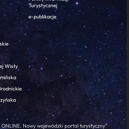
Turystycznej
e-publikacje
skie
ej Wisły
łmińska
Brodnickie
rzyńska
c ONLINE. Nowy wojewódzki portal turystyczny”