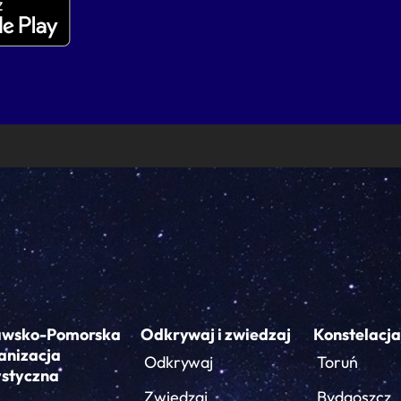
awsko-Pomorska
Odkrywaj i zwiedzaj
Konstelacja
anizacja
Odkrywaj
Toruń
ystyczna
Zwiedzaj
Bydgoszcz