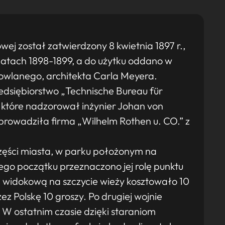
ej został zatwierdzony 8 kwietnia 1897 r.,
atach 1898-1899, a do użytku oddano w
owlanego, architekta Carla Meyera.
dsiębiorstwo „Technische Bureau für
 które nadzorował inżynier Johan von
eprowadziła firma „Wilhelm Rothen u. CO.” z
zęści miasta, w parku położonym na
ego początku przeznaczono jej rolę punktu
ę widokową na szczycie wieży kosztowało 10
ez Polskę 10 groszy. Po drugiej wojnie
 W ostatnim czasie dzięki staraniom