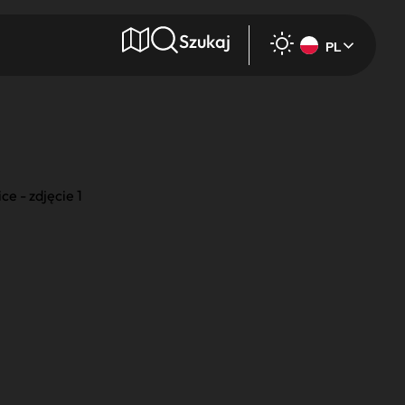
Szukaj
PL
e
Wyszukaj