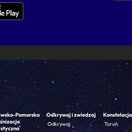
awsko-Pomorska
Odkrywaj i zwiedzaj
Konstelacja
anizacja
Odkrywaj
Toruń
ystyczna