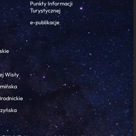
Punkty Informacji
Turystycznej
e-publikacje
skie
ej Wisły
łmińska
Brodnickie
rzyńska