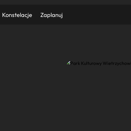
Konstelacje
Zaplanuj
Znajdź atrakcję
Znajdź artykuł
Znajdź wydarzeni
Miasto
Kategoria