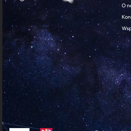
O n
Kon
Wsp