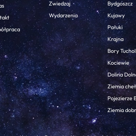
Zwiedzaj
Bydgoszcz
as
Wydarzenia
Kujawy
takt
Pałuki
ółpraca
Krajna
Bory Tuchol
Kociewie
Dolina Doln
Ziemia che
Pojezierze 
Ziemia dob