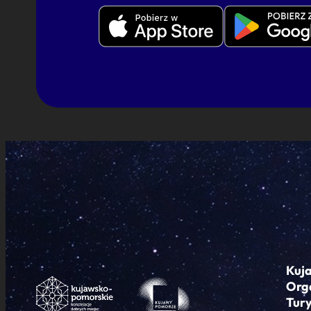
Kuj
Org
Tur