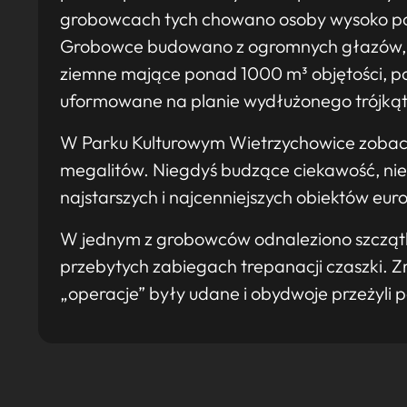
grobowcach tych chowano osoby wysoko pos
Grobowce budowano z ogromnych głazów, 
ziemne mające ponad 1000 m³ objętości, po
uformowane na planie wydłużonego trójkąt
W Parku Kulturowym Wietrzychowice zobac
megalitów. Niegdyś budzące ciekawość, niek
najstarszych i najcenniejszych obiektów eu
W jednym z grobowców odnaleziono szcząt
przebytych zabiegach trepanacji czaszki. Zr
„operacje” były udane i obydwoje przeżyli po 