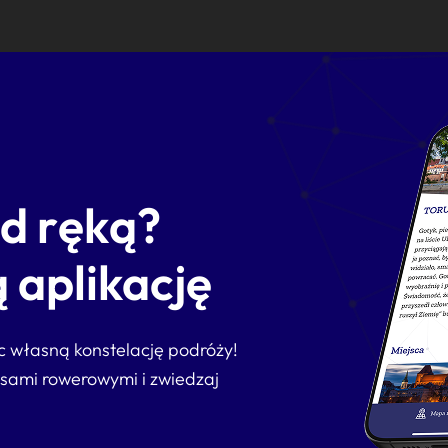
od ręką?
 aplikację
ąc własną konstelację podróży!
asami rowerowymi i zwiedzaj