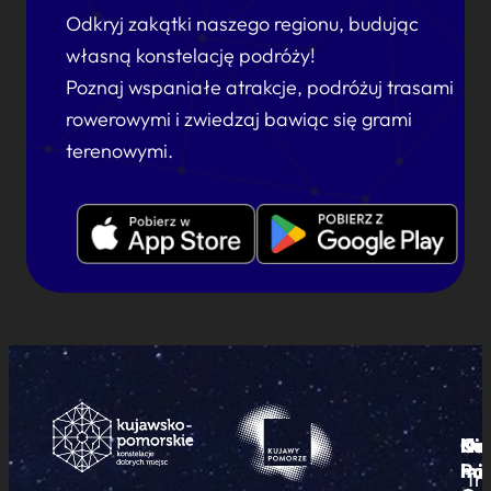
Odkryj zakątki naszego regionu, budując
własną konstelację podróży!
Poznaj wspaniałe atrakcje, podróżuj trasami
rowerowymi i zwiedzaj bawiąc się grami
terenowymi.
Ku
Od
Kon
Ni
Po
i
mie
Tr