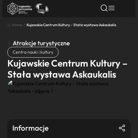
Home
/
Kujawskie Centrum Kultury – Stała wystawa Askaukalis
Znajdź atrakcję
Znajdź artykuł
Znajdź wydarze
Znajdź atrakcję
Atrakcje turystyczne
Nazwa atrakcji
Centra nauki i kultury
Kujawskie Centrum Kultury –
Miasto
Stała wystawa Askaukalis
Kategoria
Wyszukaj
Informacje