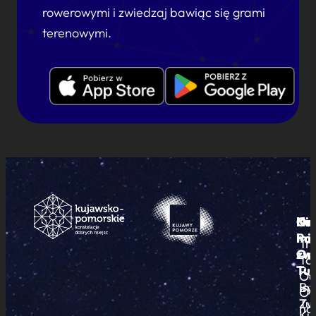
rowerowymi i zwiedzaj bawiąc się grami
terenowymi.
Ku
Od
Kon
Ni
Po
i
mie
Tr
Or
zwi
To
Tur
Pu
Od
By
In
O
Zw
Tu
na
Ku