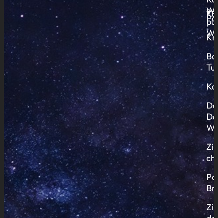
Wy
e-
Ko
Pa
pub
Ws
Kr
Bo
Tu
Ko
Do
Do
Wi
Zi
ch
Po
Br
Zi