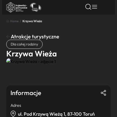
Home
/
Krzywa Wieża
Znajdź atrakcję
Znajdź artykuł
Znajdź wydarze
Znajdź atrakcję
Atrakcje turystyczne
Nazwa atrakcji
Dla całej rodziny
Krzywa Wieża
Miasto
Kategoria
Informacje
Wyszukaj
Adres
ul. Pod Krzywą Wieżą 1, 87-100 Toruń