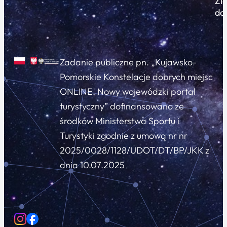
Zi
do
Zadanie publiczne pn. „Kujawsko-
Pomorskie Konstelacje dobrych miejsc
ONLINE. Nowy wojewódzki portal
turystyczny” dofinansowano ze
środków Ministerstwa Sportu i
Turystyki zgodnie z umową nr nr
2025/0028/1128/UDOT/DT/BP/JKK z
dnia 10.07.2025