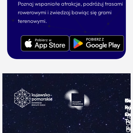
Poznaj wspaniałe atrakcje, podróżuj trasami
rowerowymi i zwiedzaj bawiąc się grami
terenowymi.
Ku
Od
Kon
Ni
Po
i
mie
Tr
Or
zwi
To
Tur
Pu
Od
By
In
O