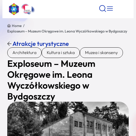
Home
/
Exploseum – Muzeum Okręgowe im. Leona Wyczółkowskiego w Bydgoszczy
Znajdź atrakcję
Znajdź artykuł
Znajdź wydarze
Znajdź atrakcję
Atrakcje turystyczne
Nazwa atrakcji
Architektura
Kultura i sztuka
Muzea i skanseny
Exploseum – Muzeum
Miasto
Okręgowe im. Leona
Wyczółkowskiego w
Kategoria
Bydgoszczy
Wyszukaj