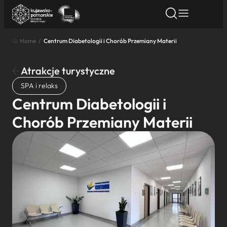
Home
/
Centrum Diabetologii i Chorób Przemiany Materii
Znajdź atrakcję
Znajdź artykuł
Znajdź wydarze
Znajdź atrakcję
Atrakcje turystyczne
Nazwa atrakcji
SPA i relaks
Centrum Diabetologii i
Miasto
Chorób Przemiany Materii
Kategoria
Wyszukaj