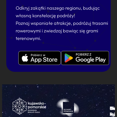
Odkryj zakątki naszego regionu, budując
własną konstelację podróży!
Poznaj wspaniałe atrakcje, podróżuj trasami
rowerowymi i zwiedzaj bawiąc się grami
terenowymi.
Ku
Od
Kon
Ni
Po
i
mie
Tr